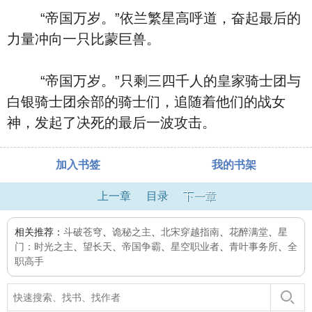
“帝国万岁。”依兰繁星高呼道，奋起最后的
力量冲向一只比蒙巨兽。
“帝国万岁。”只剩三四千人的皇家骑士团与
白银骑士团余部的骑士们，追随着他们的战女
神，发起了决死的最后一波攻击。
加入书签
我的书架
上一章
目录
下一章
相关推荐：
斗破苍穹
、
诡秘之主
、
北宋穿越指南
、
花醉满堂
、
星
门：时光之主
、
望长天
、
帝国争霸
、
星空职业者
、
青叶事务所
、
全
职高手