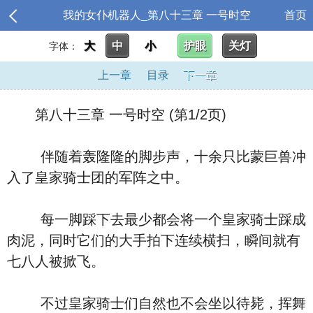
我的女仆机器人_第八十三章 一号时空
首页
大
中
小
护眼
关灯
字体：
上一章
目录
下一章
第八十三章 一号时空 (第1/2页)
伴随着轰隆隆的脚步声，十余只比蒙巨兽冲
入了皇家骑士团的军阵之中。
每一脚踩下去最少都会将一个皇家骑士踩成
肉泥，同时它们的大手拍下连续横扫，瞬间就有
七八人被掀飞。
不过皇家骑士们自然也不会坐以待毙，挥舞