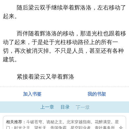
随后梁云双手继续举着辉洛洛，左右移动了
起来。
而伴随着辉洛洛的移动，那道光柱也跟着移
动了起来，于是处于光柱移动路径上的所有一
切，再次被消灭掉。不只是人员，甚至还有各种
建筑。
紧接着梁云又举着辉洛
加入书签
我的书架
上一章
目录
下一章
相关推荐：
斗破苍穹
、
诡秘之主
、
北宋穿越指南
、
花醉满堂
、
星
门：时光之主
、
望长天
、
帝国争霸
、
星空职业者
、
青叶事务所
、
全