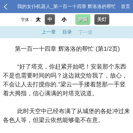
我的女仆机器人_第一百一十四章 辉洛洛的帮忙
首页
大
中
小
护眼
关灯
字体：
上一章
目录
下一章
第一百一十四章 辉洛洛的帮忙 (第1/2页)
“好了塔克，你赶紧开始吧！安装那个东西
不是也需要时间的吗？这边就交给我了，放心，
不会让人去打搅你的.”梁云一手搂着慧那一手竖
着大拇指，信心满满的对塔克说道。
此时天空中已经布满了从城堡的各处冲过来
各色人等，但梁云依然能够毫不在意。