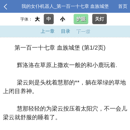
我的女仆机器人_第一百一十七章 血族城堡
首页
大
中
小
护眼
关灯
字体：
上一章
目录
下一章
第一百一十七章 血族城堡 (第1/2页)
辉洛洛在草原上撒欢一般的和小鹿玩着.
梁云则是头枕着慧那的**，躺在翠绿的草地
上闭目养神。
慧那轻轻的为梁云按压着太阳穴，不一会儿
梁云就舒服的睡着了。