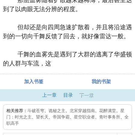
那层血雾随着扩散越来越稀薄，最后甚至达
到了以肉眼无法分辨的程度。
但却还是向四周急速扩散着，并且将沿途遇
到的一切向千舞反馈了回去，就好像雷达一般。
千舞的血雾先是遇到了大群的逃离了华盛顿
的人群与车流，这
加入书签
我的书架
上一章
目录
下一章
相关推荐：
斗破苍穹
、
诡秘之主
、
北宋穿越指南
、
花醉满堂
、
星
门：时光之主
、
望长天
、
帝国争霸
、
星空职业者
、
青叶事务所
、
全
职高手