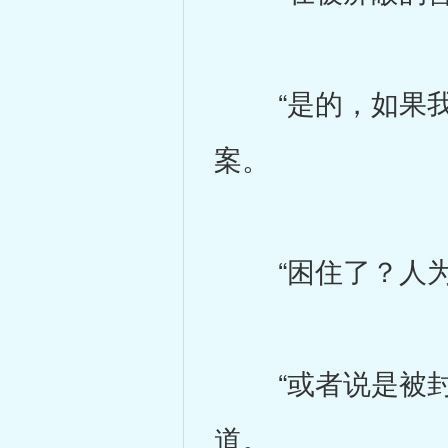
“是的，如果我猜
案。
“困住了？人为
“或者说是被封印
道。