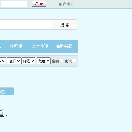
：
用户注册
说
排行榜
全本小说
临时书架
翻页
夜间
书签
道。