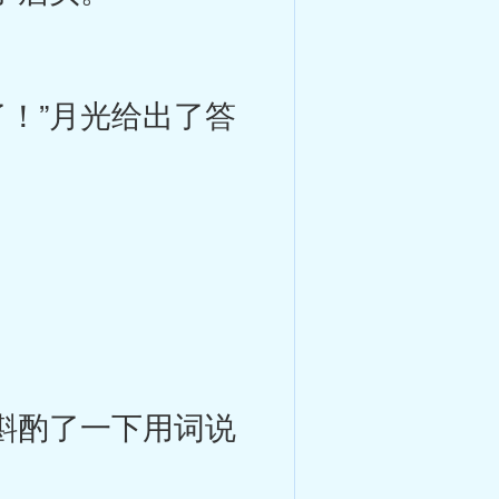
！”月光给出了答
斟酌了一下用词说