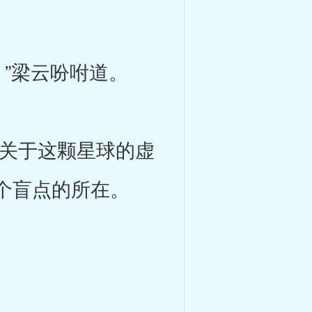
”梁云吩咐道。
关于这颗星球的虚
个盲点的所在。