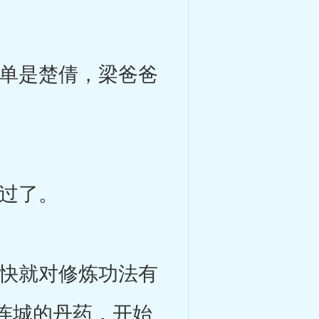
单是楚倩，梁爸爸
过了。
快就对修炼功法有
连城的丹药，开始