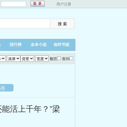
：
用户注册
说
排行榜
全本小说
临时书架
翻页
夜间
书签
能活上千年？”梁