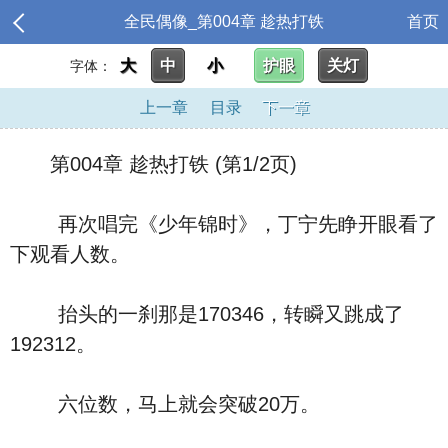
全民偶像_第004章 趁热打铁
首页
大
中
小
护眼
关灯
字体：
上一章
目录
下一章
第004章 趁热打铁 (第1/2页)
再次唱完《少年锦时》，丁宁先睁开眼看了
下观看人数。
抬头的一刹那是170346，转瞬又跳成了
192312。
六位数，马上就会突破20万。