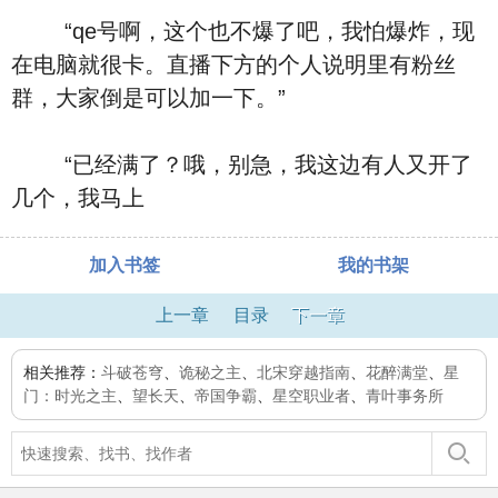
“qe号啊，这个也不爆了吧，我怕爆炸，现
在电脑就很卡。直播下方的个人说明里有粉丝
群，大家倒是可以加一下。”
“已经满了？哦，别急，我这边有人又开了
几个，我马上
加入书签
我的书架
上一章
目录
下一章
相关推荐：
斗破苍穹
、
诡秘之主
、
北宋穿越指南
、
花醉满堂
、
星
门：时光之主
、
望长天
、
帝国争霸
、
星空职业者
、
青叶事务所