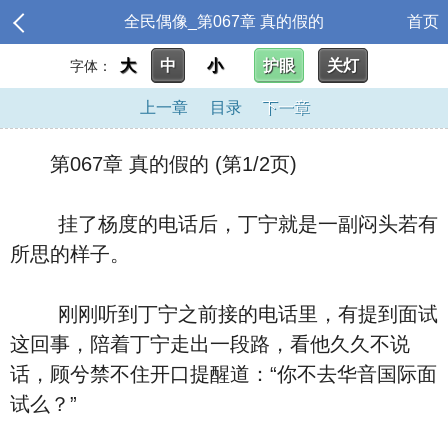
全民偶像_第067章 真的假的
首页
大
中
小
护眼
关灯
字体：
上一章
目录
下一章
第067章 真的假的 (第1/2页)
挂了杨度的电话后，丁宁就是一副闷头若有
所思的样子。
刚刚听到丁宁之前接的电话里，有提到面试
这回事，陪着丁宁走出一段路，看他久久不说
话，顾兮禁不住开口提醒道：“你不去华音国际面
试么？”