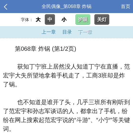
全民偶像_第068章 炸锅
首页
大
中
小
护眼
关灯
字体：
上一章
目录
下一章
第068章 炸锅 (第1/2页)
获知丁宁班上居然没人知道丁宁在直播，范
宏宇大失所望地拿着手机走了，工商3班却是炸
了锅。
也不知道是谁开了头，几乎三班所有刚听到
了范宏宇和孙志军谈话的人，都拿出了手机，纷
纷在网上搜索起范宏宇说的“斗游”、“小宁”等关键
词。