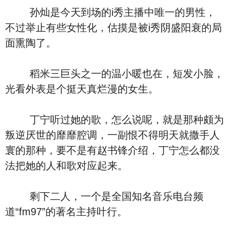
孙灿是今天到场的i秀主播中唯一的男性，
不过举止有些女性化，估摸是被i秀阴盛阳衰的局
面熏陶了。
稻米三巨头之一的温小暖也在，短发小脸，
光看外表是个挺天真烂漫的女生。
丁宁听过她的歌，怎么说呢，就是那种颇为
叛逆厌世的靡靡腔调，一副恨不得明天就撒手人
寰的那种，要不是有赵书锋介绍，丁宁怎么都没
法把她的人和歌对应起来。
剩下二人，一个是全国知名音乐电台频
道“fm97”的著名主持叶行。