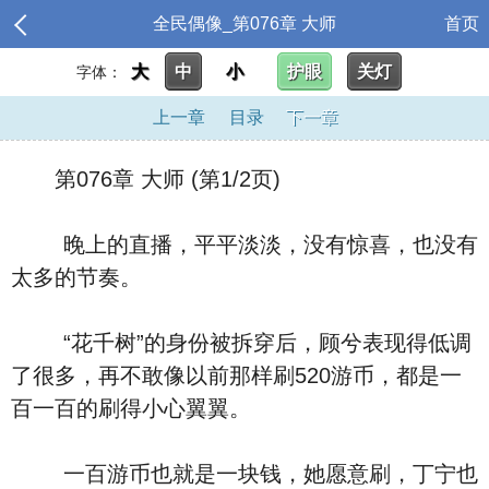
全民偶像_第076章 大师
首页
大
中
小
护眼
关灯
字体：
上一章
目录
下一章
第076章 大师 (第1/2页)
晚上的直播，平平淡淡，没有惊喜，也没有
太多的节奏。
“花千树”的身份被拆穿后，顾兮表现得低调
了很多，再不敢像以前那样刷520游币，都是一
百一百的刷得小心翼翼。
一百游币也就是一块钱，她愿意刷，丁宁也