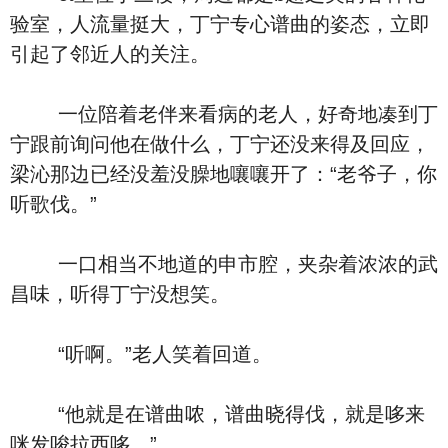
验室，人流量挺大，丁宁专心谱曲的姿态，立即
引起了邻近人的关注。
一位陪着老伴来看病的老人，好奇地凑到丁
宁跟前询问他在做什么，丁宁还没来得及回应，
梁沁那边已经没羞没臊地嚷嚷开了：“老爷子，你
听歌伐。”
一口相当不地道的申市腔，夹杂着浓浓的武
昌味，听得丁宁没想笑。
“听啊。”老人笑着回道。
“他就是在谱曲哝，谱曲晓得伐，就是哆来
咪发唆拉西哆。”