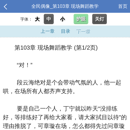
全民偶像_第103章 现场舞蹈教学
首页
大
中
小
护眼
关灯
字体：
上一章
目录
下一章
第103章 现场舞蹈教学 (第1/2页)
“对！”
段云海绝对是个会带动气氛的人，他一起
哄，在场所有人都齐声支持。
要是自己一个人，丁宁就以昨天“没排练
好，等排练好了再给大家看，请大家拭目以待”的
理由推脱了，可章璇在场，怎么都得先过问章璇