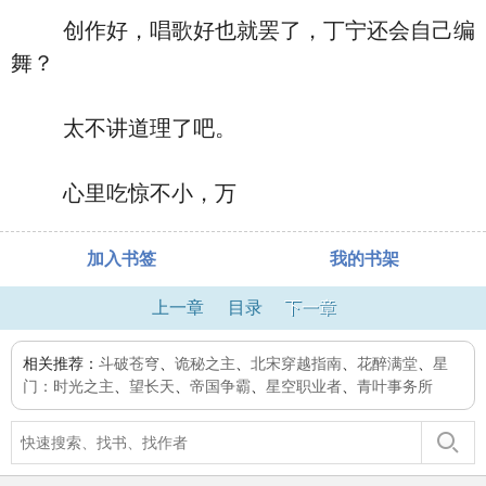
创作好，唱歌好也就罢了，丁宁还会自己编
舞？
太不讲道理了吧。
心里吃惊不小，万
加入书签
我的书架
上一章
目录
下一章
相关推荐：
斗破苍穹
、
诡秘之主
、
北宋穿越指南
、
花醉满堂
、
星
门：时光之主
、
望长天
、
帝国争霸
、
星空职业者
、
青叶事务所