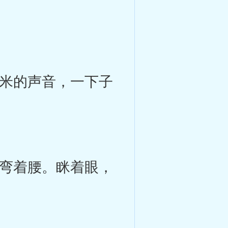
米的声音，一下子
弯着腰。眯着眼，