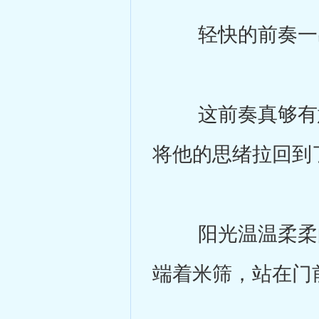
轻快的前奏一出
这前奏真够有意
将他的思绪拉回到
阳光温温柔柔的
端着米筛，站在门