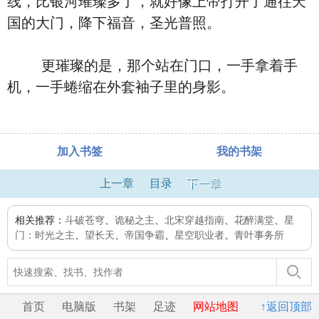
线，比银河璀璨多了，就好像上帝打开了通往天
国的大门，降下福音，圣光普照。
更璀璨的是，那个站在门口，一手拿着手
机，一手蜷缩在外套袖子里的身影。
加入书签
我的书架
上一章
目录
下一章
相关推荐：
斗破苍穹
、
诡秘之主
、
北宋穿越指南
、
花醉满堂
、
星
门：时光之主
、
望长天
、
帝国争霸
、
星空职业者
、
青叶事务所
首页
电脑版
书架
足迹
网站地图
↑返回顶部