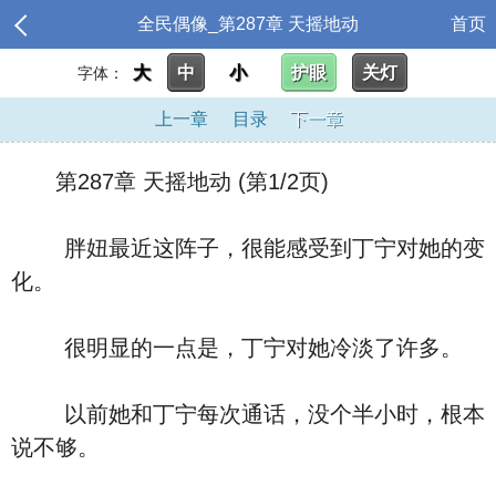
全民偶像_第287章 天摇地动
首页
大
中
小
护眼
关灯
字体：
上一章
目录
下一章
第287章 天摇地动 (第1/2页)
胖妞最近这阵子，很能感受到丁宁对她的变
化。
很明显的一点是，丁宁对她冷淡了许多。
以前她和丁宁每次通话，没个半小时，根本
说不够。