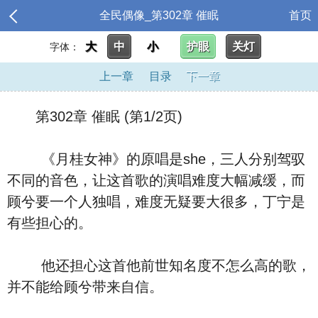
全民偶像_第302章 催眠
首页
大
中
小
护眼
关灯
字体：
上一章
目录
下一章
第302章 催眠 (第1/2页)
《月桂女神》的原唱是she，三人分别驾驭
不同的音色，让这首歌的演唱难度大幅减缓，而
顾兮要一个人独唱，难度无疑要大很多，丁宁是
有些担心的。
他还担心这首他前世知名度不怎么高的歌，
并不能给顾兮带来自信。