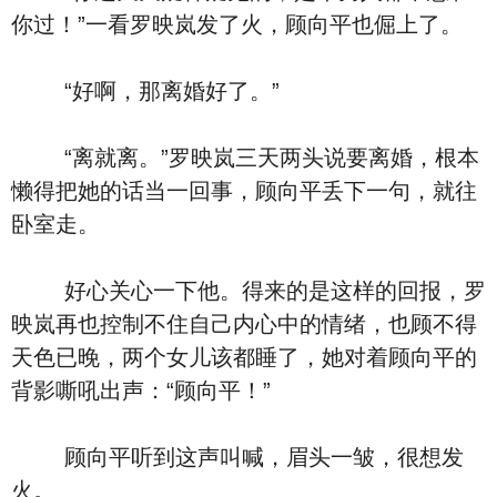
你过！”一看罗映岚发了火，顾向平也倔上了。
“好啊，那离婚好了。”
“离就离。”罗映岚三天两头说要离婚，根本
懒得把她的话当一回事，顾向平丢下一句，就往
卧室走。
好心关心一下他。得来的是这样的回报，罗
映岚再也控制不住自己内心中的情绪，也顾不得
天色已晚，两个女儿该都睡了，她对着顾向平的
背影嘶吼出声：“顾向平！”
顾向平听到这声叫喊，眉头一皱，很想发
火。