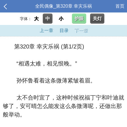
全民偶像_第320章 幸灾乐祸
首页
大
中
小
护眼
关灯
字体：
上一章
目录
下一章
第320章 幸灾乐祸 (第1/2页)
“相遇太难，相见恨晚。”
孙怀鲁看着这条微薄紧皱着眉。
太不合时宜了，这种时候祝福丁宁和叶迪就
够了，安可晴怎么能发这么条微薄呢，还做出那
般举动。