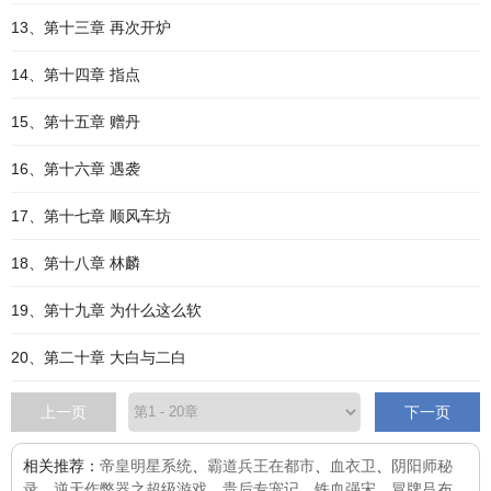
13、第十三章 再次开炉
14、第十四章 指点
15、第十五章 赠丹
16、第十六章 遇袭
17、第十七章 顺风车坊
18、第十八章 林麟
19、第十九章 为什么这么软
20、第二十章 大白与二白
上一页
下一页
相关推荐：
帝皇明星系统
、
霸道兵王在都市
、
血衣卫
、
阴阳师秘
录
、
逆天作弊器之超级游戏
、
贵后专宠记
、
铁血强宋
、
冒牌吕布
、