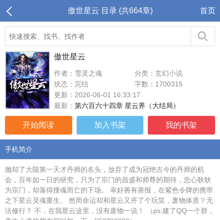
傲世星云 目录 (共664章)
首页
傲世星云
作者：雪灵之魂
分类：玄幻小说
状态：完结
字数：1700315
更新：2026-06-01 16:33:17
最新：
第六百六十四章 星云界（大结局）
开始阅读
加入书架
我的书架
手机简介
抛却了大陆第一天才丹师的名头，放弃了成为冠绝古今的丹师的机
会，百年如一日的研究，只为了宗门的昌盛和师尊的期待，忠心耿耿
为宗门，却落得搜魂而亡的下场。 幸好善有善报，在紫色令牌的携带
之下星云灵魂重生。 然而命运却和星云又开了个玩笑，废物体质？无
法修行？ 不，在我星云这里，没有废物一说！ （ps:建了QQ一个群，