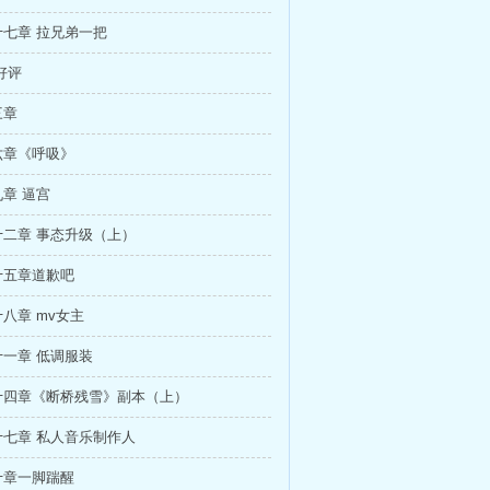
七章 拉兄弟一把
好评
三章
六章《呼吸》
章 逼宫
二章 事态升级（上）
十五章道歉吧
八章 mv女主
一章 低调服装
十四章《断桥残雪》副本（上）
七章 私人音乐制作人
十章一脚踹醒