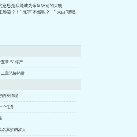
你的意思是我能成为帝皇级别的大明
称霸？！” 陈宇“不然呢？！” 大白“嘿嘿
五章 S1停产
十二章恐怖销量
好的爱情呢
一个任务
场
莫名其妙的敌人