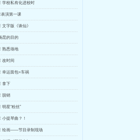
 学校私有化进校时
章表演第一课
 文字版《诛仙》
杨昆的目的
 熟悉场地
 改时间
 幸运面包=车祸
 拿下
 脱销
 明星“粉丝”
 小提琴曲？！
章 绘画——节目录制现场