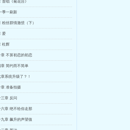
 首唱《菊花台》
一季一刷新
 粉丝群情激愤（下）
 爱
 杜辉
章 不算初恋的初恋
章 简约而不简单
七章系统升级了？！
章 准备拍摄
三章 反问
六章 绝不给你走那
九章 飙升的声望值