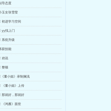
副导态度
小玉女张雪莹
 初进学习空间
 yy找上门
 系统升级
再获技能
 劝说
 整顿
章《董小姐》录制搁浅
 《董小姐》上传
 那就好，那就好
 《鸿雁》面世