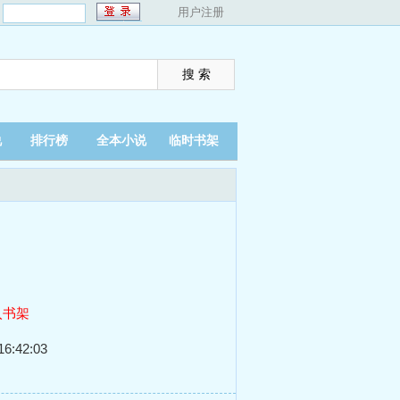
：
用户注册
说
排行榜
全本小说
临时书架
入书架
6:42:03