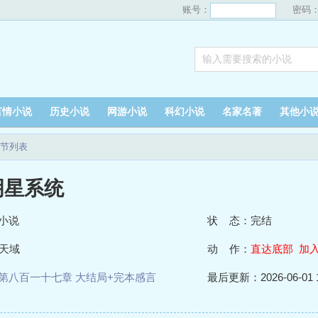
账号：
密码
言情小说
历史小说
网游小说
科幻小说
名家名著
其他小
节列表
明星系统
小说
状 态：完结
天域
动 作：
直达底部
加
第八百一十七章 大结局+完本感言
最后更新：2026-06-01 1