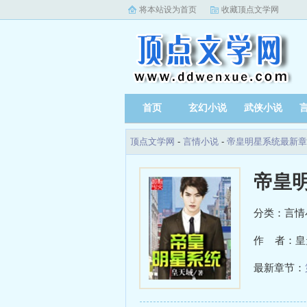
将本站设为首页
收藏顶点文学网
首页
玄幻小说
武侠小说
顶点文学网
-
言情小说
-
帝皇明星系统最新章
帝皇
分类：言情
作 者：皇
最新章节：