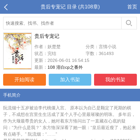
贵后专宠记 目录 (共108章)
首页
贵后专宠记
作者：妖楚楚
分类：言情小说
状态：完结
字数：361493
更新：2026-06-01 16:54:15
最新：
108 溶白cp之番外
开始阅读
加入书架
我的书架
手机简介
阮流烟十五岁被迫李代桃僵入宫。 原本以为自己是颗定了死期的棋
子，不成想在宫里生生活成了某个人手心里最璀璨的明珠。 多年后，
作为大堰最尊贵的女人，她对着东方恪问出了一直藏在心底的疑
问：“为什么是我？” 东方恪深深看了她一眼：“皇后最近瘦了，抱起来
有点硌手。” 阮流烟：“……”