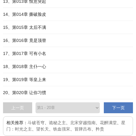
13、第013章 恨意突起
14、第014章 撕破脸皮
15、第015章 太后不满
16、第016章 竟是顶替
17、第017章 可有小名
18、第018章 主仆一心
19、第019章 等皇上来
20、第020章 让你习惯
上一页
下一页
相关推荐：
斗破苍穹
、
诡秘之主
、
北宋穿越指南
、
花醉满堂
、
星
门：时光之主
、
望长天
、
铁血强宋
、
冒牌吕布
、
矜贵