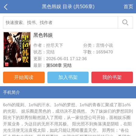
黑色韩娱 目录 (共506章)
首页
黑色韩娱
作者：控尽天下
分类：言情小说
状态：完结
字数：1659470
更新：2026-06-01 17:12:36
最新：
第508章 完结
开始阅读
加入书架
我的书架
手机简介
6o%的规则、1o%的汗水、1o%的梦想、1o%的青春汇聚成了那1o%
的光彩。 娱乐圈是黑色的，成功决不是偶然。 为了妹妹们的梦想回到
阳光下的郑秀恒毅然踏入了黑暗，从一家信贷公司开始，面相娱乐圈
开展业务，为达目的无所不用其极。 阳光照不到角落满是阴暗，在阳
光生活便无法直视太阳，如此只能让黑暗覆盖天空。 郑秀恒：“各位