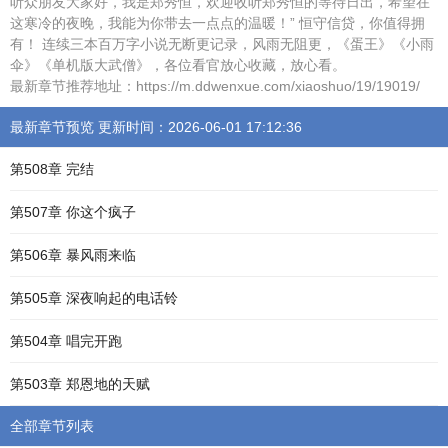
听众朋友大家好，我是郑秀恒，欢迎收听郑秀恒的等待日出，希望在
这寒冷的夜晚，我能为你带去一点点的温暖！” 恒守信贷，你值得拥
有！ 连续三本百万字小说无断更记录，风雨无阻更，《蛋王》《小雨
伞》《单机版大武僧》，各位看官放心收藏，放心看。
最新章节推荐地址：https://m.ddwenxue.com/xiaoshuo/19/19019/
最新章节预览 更新时间：2026-06-01 17:12:36
第508章 完结
第507章 你这个疯子
第506章 暴风雨来临
第505章 深夜响起的电话铃
第504章 唱完开跑
第503章 郑恩地的天赋
全部章节列表