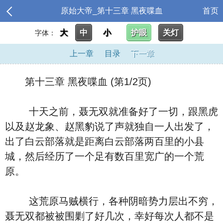
原始大帝_第十三章 黑夜喋血
首页
大
中
小
护眼
关灯
字体：
上一章
目录
下一章
第十三章 黑夜喋血 (第1/2页)
十天之前，聂无双就准备好了一切，跟黑虎
以及赵龙象、赵黑豹说了声就独自一人出发了，
出了白云部落就是距离白云部落两百里的小县
城，然后经历了一个足有数百里宽广的一个荒
原。
这荒原马贼横行，各种阴暗势力层出不穷，
聂无双都被被围剿了好几次，幸好每次人都不是