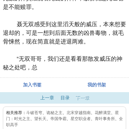
是不能赎罪。
聂无双感受到这里滔天般的威压，本来想要
退却的，可是一想到后面无数的凶兽毒物，就毛
骨悚然，现在简直就是进退两难。
“无双哥哥，我们还是看看那散发威压的神
秘之处吧，总
加入书签
我的书架
上一章
目录
下一章
相关推荐：
斗破苍穹
、
诡秘之主
、
北宋穿越指南
、
花醉满堂
、
星
门：时光之主
、
望长天
、
帝国争霸
、
星空职业者
、
青叶事务所
、
全
职高手