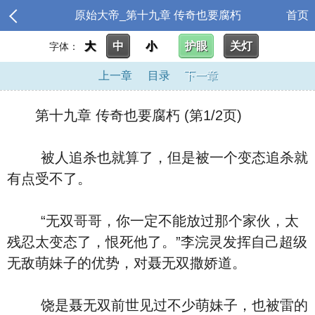
原始大帝_第十九章 传奇也要腐朽
首页
大
中
小
护眼
关灯
字体：
上一章
目录
下一章
第十九章 传奇也要腐朽 (第1/2页)
被人追杀也就算了，但是被一个变态追杀就
有点受不了。
“无双哥哥，你一定不能放过那个家伙，太
残忍太变态了，恨死他了。”李浣灵发挥自己超级
无敌萌妹子的优势，对聂无双撒娇道。
饶是聂无双前世见过不少萌妹子，也被雷的