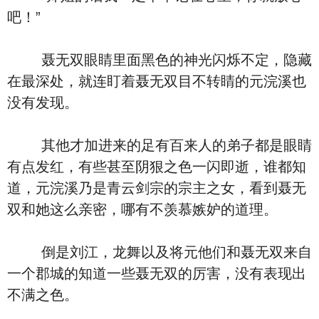
吧！”
聂无双眼睛里面黑色的神光闪烁不定，隐藏
在最深处，就连盯着聂无双目不转睛的元浣溪也
没有发现。
其他才加进来的足有百来人的弟子都是眼睛
有点发红，有些甚至阴狠之色一闪即逝，谁都知
道，元浣溪乃是青云剑宗的宗主之女，看到聂无
双和她这么亲密，哪有不羡慕嫉妒的道理。
倒是刘江，龙舞以及将元他们和聂无双来自
一个郡城的知道一些聂无双的厉害，没有表现出
不满之色。