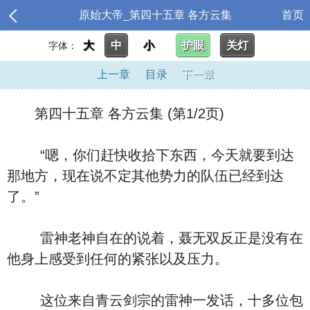
原始大帝_第四十五章 各方云集
首页
大
中
小
护眼
关灯
字体：
上一章
目录
下一章
第四十五章 各方云集 (第1/2页)
“嗯，你们赶快收拾下东西，今天就要到达
那地方，现在说不定其他势力的队伍已经到达
了。”
雷神老神自在的说着，聂无双反正是没有在
他身上感受到任何的紧张以及压力。
这位来自青云剑宗的雷神一发话，十多位包