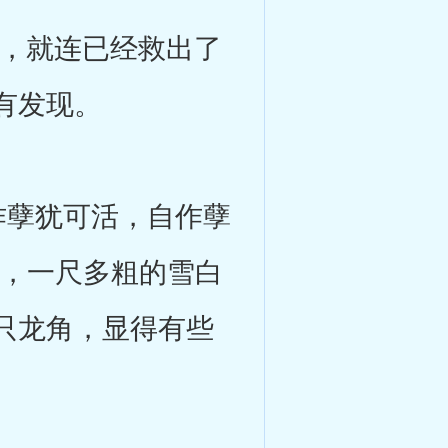
，就连已经救出了
有发现。
孽犹可活，自作孽
长，一尺多粗的雪白
只龙角，显得有些