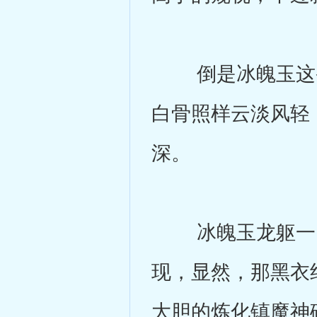
倒是冰魄玉这条
白骨照样云淡风轻
深。
冰魄玉龙躯一闪
现，显然，那黑衣
大胆的炼化镇魔神