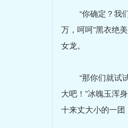
“你确定？我们
万，呵呵”黑衣绝
女龙。
“那你们就试试
大吧！”冰魄玉浑
十来丈大小的一团