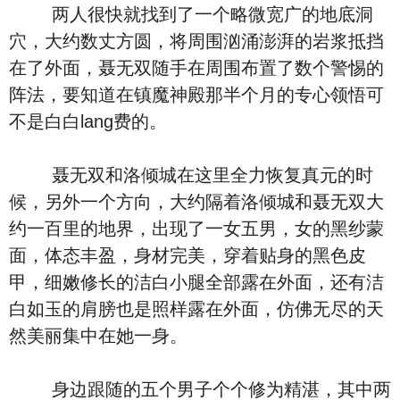
两人很快就找到了一个略微宽广的地底洞
穴，大约数丈方圆，将周围汹涌澎湃的岩浆抵挡
在了外面，聂无双随手在周围布置了数个警惕的
阵法，要知道在镇魔神殿那半个月的专心领悟可
不是白白lang费的。
聂无双和洛倾城在这里全力恢复真元的时
候，另外一个方向，大约隔着洛倾城和聂无双大
约一百里的地界，出现了一女五男，女的黑纱蒙
面，体态丰盈，身材完美，穿着贴身的黑色皮
甲，细嫩修长的洁白小腿全部露在外面，还有洁
白如玉的肩膀也是照样露在外面，仿佛无尽的天
然美丽集中在她一身。
身边跟随的五个男子个个修为精湛，其中两