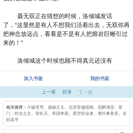
聂无双正在猜想的时候，洛倾城发话
了，“这显然是有人不想我们活着出去，无双你再
把神念放远点，看看是不是有人把熔岩巨蜥引过
来的！”
洛倾城这个时候也顾不得真元还没有
加入书签
我的书架
上一章
目录
下一章
相关推荐：
斗破苍穹
、
诡秘之主
、
北宋穿越指南
、
花醉满堂
、
星
门：时光之主
、
望长天
、
帝国争霸
、
星空职业者
、
青叶事务所
、
全
职高手