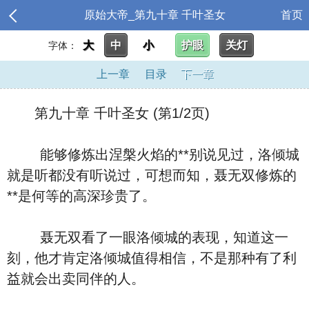
原始大帝_第九十章 千叶圣女
首页
大
中
小
护眼
关灯
字体：
上一章
目录
下一章
第九十章 千叶圣女 (第1/2页)
能够修炼出涅槃火焰的**别说见过，洛倾城
就是听都没有听说过，可想而知，聂无双修炼的
**是何等的高深珍贵了。
聂无双看了一眼洛倾城的表现，知道这一
刻，他才肯定洛倾城值得相信，不是那种有了利
益就会出卖同伴的人。