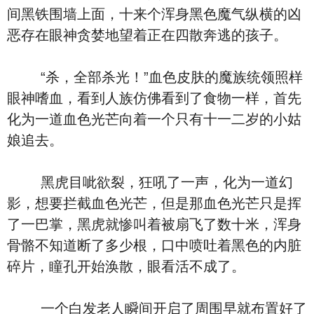
间黑铁围墙上面，十来个浑身黑色魔气纵横的凶
恶存在眼神贪婪地望着正在四散奔逃的孩子。
“杀，全部杀光！”血色皮肤的魔族统领照样
眼神嗜血，看到人族仿佛看到了食物一样，首先
化为一道血色光芒向着一个只有十一二岁的小姑
娘追去。
黑虎目呲欲裂，狂吼了一声，化为一道幻
影，想要拦截血色光芒，但是那血色光芒只是挥
了一巴掌，黑虎就惨叫着被扇飞了数十米，浑身
骨骼不知道断了多少根，口中喷吐着黑色的内脏
碎片，瞳孔开始涣散，眼看活不成了。
一个白发老人瞬间开启了周围早就布置好了