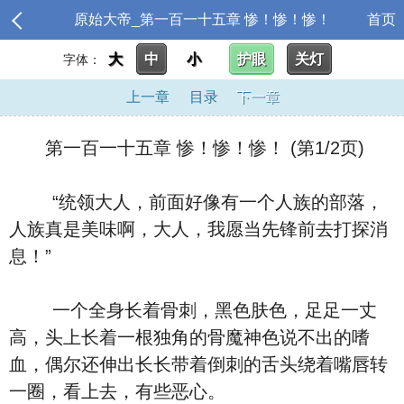
原始大帝_第一百一十五章 惨！惨！惨！
首页
大
中
小
护眼
关灯
字体：
上一章
目录
下一章
第一百一十五章 惨！惨！惨！ (第1/2页)
“统领大人，前面好像有一个人族的部落，
人族真是美味啊，大人，我愿当先锋前去打探消
息！”
一个全身长着骨刺，黑色肤色，足足一丈
高，头上长着一根独角的骨魔神色说不出的嗜
血，偶尔还伸出长长带着倒刺的舌头绕着嘴唇转
一圈，看上去，有些恶心。