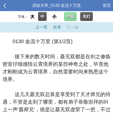
原始大帝_0130 血流十万里
首页
大
中
小
护眼
关灯
字体：
上一章
目录
下一章
0130 血流十万里 (第1/2页)
接下来的数天时间，聂无双都是在剑之修炼
密室仔细感悟云霄境界的某些神奇之处，毕竟他
才刚刚成为云霄境界，自然需要时间来熟悉这个
境界。
这几天聂无双总算是享受到了天才师兄的待
遇，不管是走到了哪里，都有弟子恭敬崇拜的叫
上一声‘聂师兄’，很是让聂无双虚荣了一把，不过