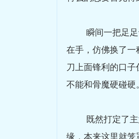
瞬间一把足足十
在手，仿佛换了一
刀上面锋利的口子
不能和骨魔硬碰硬
既然打定了主意
缘，本来这里就笼