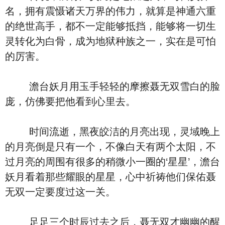
名，拥有震慑诸天万界的伟力，就算是神通六重
的绝世高手，都不一定能够抵挡，能够将一切生
灵转化为白骨，成为地狱种族之一，实在是可怕
的厉害。
澹台妖月用玉手轻轻的摩擦聂无双雪白的脸
庞，仿佛要把他看到心里去。
时间流逝，黑夜皎洁的月亮出现，灵域晚上
的月亮倒是只有一个，不像白天有两个太阳，不
过月亮的周围有很多的稍微小一圈的‘星星’，澹台
妖月看着那些耀眼的星星，心中祈祷他们保佑聂
无双一定要度过这一关。
足足三个时辰过去之后，聂无双才幽幽的醒