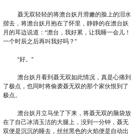
聂无双轻轻的将澹台妖月滑嫩的脸上的泪水
揩去，将澹台妖月抱在了怀里，静静的在澹台妖
月的耳边说道：“澹台，我好累，让我睡一会儿！
一个时辰之后再叫我好吗？”
“好。”
澹台妖月看到聂无双如此情况，真是心痛到
了极点，也同时将偷袭聂无双的那个家伙恨到了
极点。
澹台妖月立马坐了下来，将聂无双的脑袋放
在了自己冰清玉洁的大腿上，没到一分钟，聂无
双便是沉沉的睡去，丝丝黑色的火焰便是自动出