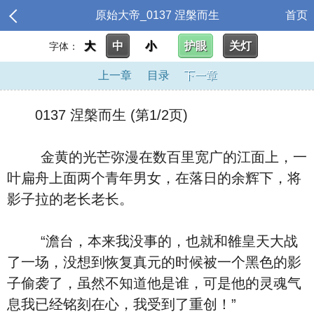
原始大帝_0137 涅槃而生
首页
大
中
小
护眼
关灯
字体：
上一章
目录
下一章
0137 涅槃而生 (第1/2页)
金黄的光芒弥漫在数百里宽广的江面上，一
叶扁舟上面两个青年男女，在落日的余辉下，将
影子拉的老长老长。
“澹台，本来我没事的，也就和雒皇天大战
了一场，没想到恢复真元的时候被一个黑色的影
子偷袭了，虽然不知道他是谁，可是他的灵魂气
息我已经铭刻在心，我受到了重创！”