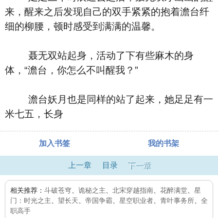
来，醒来之后发现自己的双手紧紧的抱着澹台纤
细的柳腰，顿时感受到满满的温馨。
聂无双站起身，活动了下有些麻木的身
体，“澹台，你怎么不叫醒我？”
澹台妖月也是同样的站了起来，她足足有一
米七五，长身
加入书签
我的书架
上一章
目录
下一章
相关推荐：
斗破苍穹
、
诡秘之主
、
北宋穿越指南
、
花醉满堂
、
星
门：时光之主
、
望长天
、
帝国争霸
、
星空职业者
、
青叶事务所
、
全
职高手