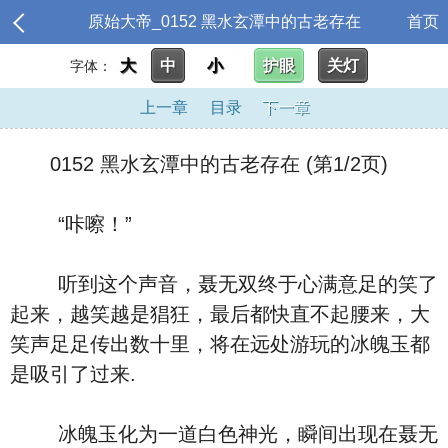
原始大帝_0152 黑水玄潭中的古老存在
首页
大
中
小
护眼
关灯
字体：
上一章
目录
下一章
0152 黑水玄潭中的古老存在 (第1/2页)
“咔嚓！”
听到这个声音，聂无双终于心满意足的笑了
起来，越笑越是猖狂，最后都快直不起腰来，大
笑声足足传出数十里，将在远处游玩的冰魄玉都
是吸引了过来.
冰魄玉化为一道白色神光，瞬间出现在聂无