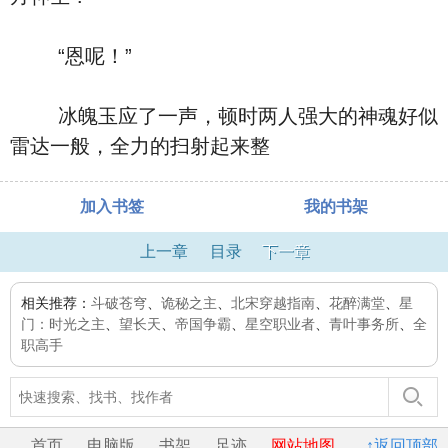
“恩呢！”
冰魄玉应了一声，顿时两人强大的神魂好似
雷达一般，全力的扫射起来整
加入书签
我的书架
上一章
目录
下一章
相关推荐：
斗破苍穹
、
诡秘之主
、
北宋穿越指南
、
花醉满堂
、
星
门：时光之主
、
望长天
、
帝国争霸
、
星空职业者
、
青叶事务所
、
全
职高手
首页
电脑版
书架
足迹
网站地图
↑返回顶部