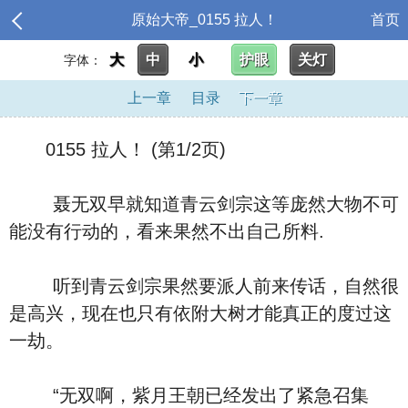
原始大帝_0155 拉人！
首页
大
中
小
护眼
关灯
字体：
上一章
目录
下一章
0155 拉人！ (第1/2页)
聂无双早就知道青云剑宗这等庞然大物不可
能没有行动的，看来果然不出自己所料.
听到青云剑宗果然要派人前来传话，自然很
是高兴，现在也只有依附大树才能真正的度过这
一劫。
“无双啊，紫月王朝已经发出了紧急召集