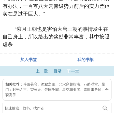
有办法，一百零八大云霄级势力前后的实力差距
实在是过于巨大。”
“紫月王朝也是害怕大唐王朝的事情发生在
自己身上，所以给出的奖励非常丰富，其中按照
虐杀
加入书签
我的书架
上一章
目录
下一章
相关推荐：
斗破苍穹
、
诡秘之主
、
北宋穿越指南
、
花醉满堂
、
星
门：时光之主
、
望长天
、
帝国争霸
、
星空职业者
、
青叶事务所
、
全
职高手