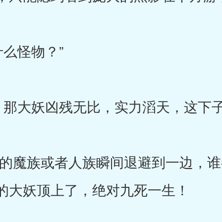
么怪物？”
大妖凶残无比，实力滔天，这下子
魔族或者人族瞬间退避到一边，谁
的大妖顶上了，绝对九死一生！