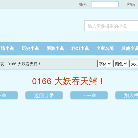
账号：
密码
言情小说
历史小说
网游小说
科幻小说
名家名著
其他小
表
- 0166 大妖吞天鳄！
0166 大妖吞天鳄！
一章
返回目录
下一章
加入