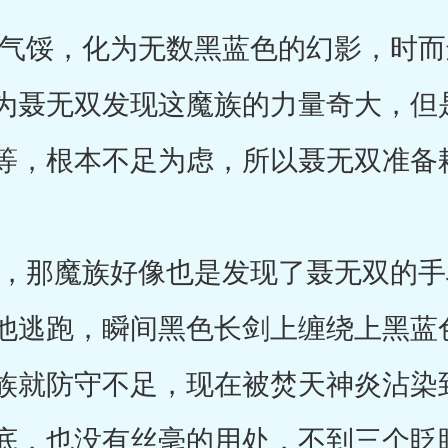
馁，化为无数黑蓝色的幻影，时而
为聂无双发现这魔族的力量奇大，但
等，根本不足为虑，所以聂无双准备
那魔族好像也是发现了聂无双的手
他逃跑，瞬间黑色长剑上缠绕上黑蓝
族就防守不足，现在被焚天神炎沾染
底，也没有丝毫的用处，不到三个眨