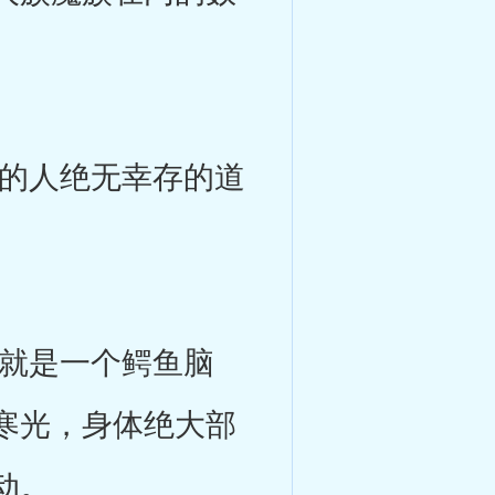
的人绝无幸存的道
就是一个鳄鱼脑
寒光，身体绝大部
动。