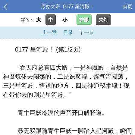
原始大帝_0177 星河殿！
首页
大
中
小
护眼
关灯
字体：
上一章
目录
下一章
0177 星河殿！ (第1/2页)
“吞天府总有四大殿，一是神魔殿，自然是
神魔炼体去闯荡的，二是诛魔殿，炼气流闯荡，
三是星河殿，悟道的地方，四是神通秘术殿！现
在带你去的则是星河殿。”
青牛巨妖冷漠的声音开口解释道。
聂无双跟随青牛巨妖一脚踏入星河殿，瞬间