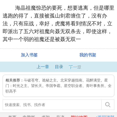
海晶祖魔惊恐的要死，想要逃离，但是哪里
逃跑的得了，直接被孤山剑君缠住了，没有办
法，只有应战，幸好，虎魔将看到情况不对，立
即派出了五六对祖魔向聂无双杀去，即使这样，
其中一个弱的祖魔还是被聂无双一
加入书签
我的书架
上一章
目录
下一章
相关推荐：
斗破苍穹
、
诡秘之主
、
北宋穿越指南
、
花醉满堂
、
星
门：时光之主
、
望长天
、
帝国争霸
、
星空职业者
、
青叶事务所
、
全
职高手