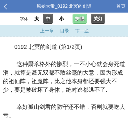
原始大帝_0192 北冥的剑道
首页
大
中
小
护眼
关灯
字体：
上一章
目录
下一章
0192 北冥的剑道 (第1/2页)
这种厮杀格外的惨烈，一不小心就会身死道
消，就算是聂无双都不敢丝毫的大意，因为形成
的祖仙阵，祖魔阵，比之他本身都还要强大不
少，要是被破坏了身体，绝对逃都逃不了.
幸好孤山剑君的防守还不错，否则就要吃大
亏。