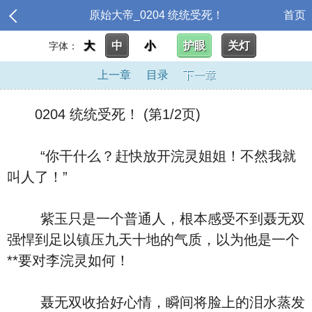
原始大帝_0204 统统受死！
首页
大
中
小
护眼
关灯
字体：
上一章
目录
下一章
0204 统统受死！ (第1/2页)
“你干什么？赶快放开浣灵姐姐！不然我就
叫人了！”
紫玉只是一个普通人，根本感受不到聂无双
强悍到足以镇压九天十地的气质，以为他是一个
**要对李浣灵如何！
聂无双收拾好心情，瞬间将脸上的泪水蒸发