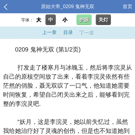
原始大帝_0209 鬼神无双
首页
大
中
小
护眼
关灯
字体：
上一章
目录
下一章
0209 鬼神无双 (第1/2页)
打发走了楼寒月与冰魄玉，然后将李浣灵从
自己的原核空间放了出来，看着李浣灵依然有些
茫然的俏脸，聂无双叹了一口气，他知道她需要
时间恢复，希望自己闭关出来之后，能够看到完
整的李浣灵吧.
“妖月，这是李浣灵，她以前失忆过，虽然
我给她治疗好了灵魂的创伤，但是也不知道她到