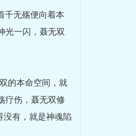
着千无殇便向着本
神光一闪，聂无双
双的本命空间，就
殇疗伤，聂无双修
碍没有，就是神魂陷