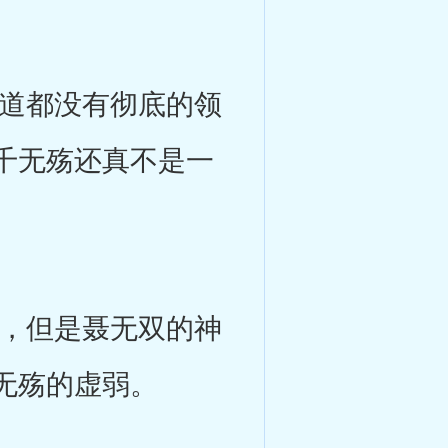
道都没有彻底的领
千无殇还真不是一
，但是聂无双的神
无殇的虚弱。