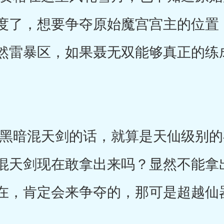
度了，想要争夺原始魔宫宫主的位置
然雷暴区，如果聂无双能够真正的练
暗混天剑的话，就算是天仙级别的
混天剑现在敢拿出来吗？显然不能拿
在，肯定会来争夺的，那可是超越仙