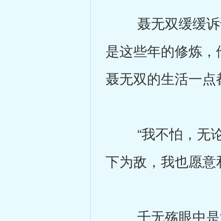
聂无双缓缓诉说
是这些年的修炼，
聂无双的生活一点
“我不怕，无论
下为敌，我也愿意
千无殇眼中是满