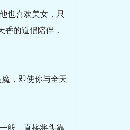
他也喜欢美女，只
天香的道侣陪伴，
魔，即使你与全天
一般，直接将头靠