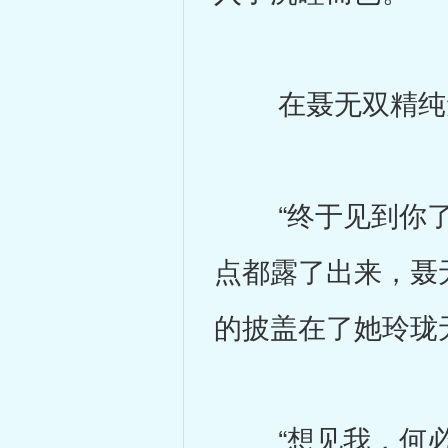
在聂无双精纯无
“终于见到你了！
点都露了出来，聂
的披盖在了她玲珑
“想见我，何必付