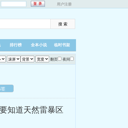
：
用户注册
说
排行榜
全本小说
临时书架
翻页
夜间
书签
要知道天然雷暴区