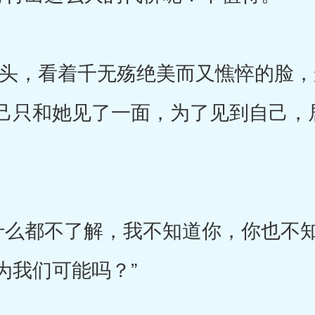
，看着千无殇绝美而又憔悴的脸，
己只和她见了一面，为了见到自己，
么都不了解，我不知道你，你也不知
为我们可能吗？”