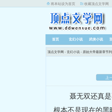
将本站设为首页
收藏顶点文学网
首页
玄幻小说
武侠小说
顶点文学网
-
玄幻小说
-
原始大帝最新章节列
上
聂无双还真是不
根本不是现在的黑