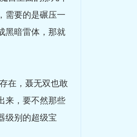
，需要的是碾压一
成黑暗雷体，那就
存在，聂无双也敢
出来，要不然那些
器级别的超级宝