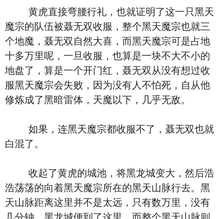
黄虎直接弯腰行礼，也就证明了这一只黑天
魔宗的队伍被聂无双收服，整个黑天魔宗也就三
个地魔，聂无双自然大喜，而黑天魔宗可是占地
十多万里呢，一旦收服，也算是一块不大不小的
地盘了，算是一个开门红，聂无双从没有想过收
服黑天魔宗会失败，因为没有人不怕死，自从他
修炼成了黑暗雷体，天魔以下，几乎无敌。
如果，连黑天魔宗都收服不了，聂无双也就
白混了。
收起了黄虎的城池，将黑龙城变大，然后浩
浩荡荡的向着黑天魔宗所在的黑天山脉行去。黑
天山脉距离这里并不是太远，只有数万里，没有
几分钟，黑龙城便到了这里，而整个黑天山脉则