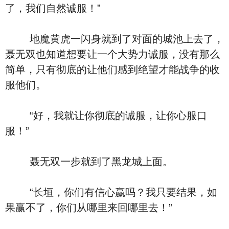
了，我们自然诚服！”
地魔黄虎一闪身就到了对面的城池上去了，
聂无双也知道想要让一个大势力诚服，没有那么
简单，只有彻底的让他们感到绝望才能战争的收
服他们。
“好，我就让你彻底的诚服，让你心服口
服！”
聂无双一步就到了黑龙城上面。
“长垣，你们有信心赢吗？我只要结果，如
果赢不了，你们从哪里来回哪里去！”