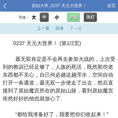
原始大帝_0237 天元大世界！
首页
大
中
小
护眼
关灯
字体：
上一章
目录
下一章
0237 天元大世界！ (第1/2页)
聂无双肯定是不会再去参加大战的，上次受
到的教训已经足够了，人族的死活，既然那些老
东西都不关心，自己何必趟这趟浑水，空间自动
打开一条通道，聂无双一步便走了出去，然后直
接到了原始魔宫所在的原始山脉，看到原始魔宫
依然好好的他也就放心了.
“都给我准备好了，我要把你们收起来！”