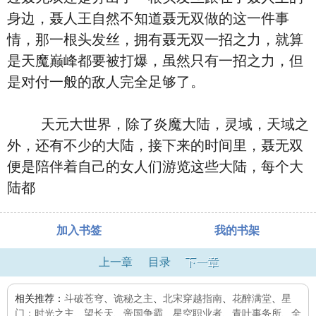
身边，聂人王自然不知道聂无双做的这一件事
情，那一根头发丝，拥有聂无双一招之力，就算
是天魔巅峰都要被打爆，虽然只有一招之力，但
是对付一般的敌人完全足够了。
天元大世界，除了炎魔大陆，灵域，天域之
外，还有不少的大陆，接下来的时间里，聂无双
便是陪伴着自己的女人们游览这些大陆，每个大
陆都
加入书签
我的书架
上一章
目录
下一章
相关推荐：
斗破苍穹
、
诡秘之主
、
北宋穿越指南
、
花醉满堂
、
星
门：时光之主
、
望长天
、
帝国争霸
、
星空职业者
、
青叶事务所
、
全