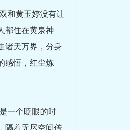
双和黄玉婷没有让
人都住在黄泉神
走诸天万界，分身
的感悟，红尘炼
是一个眨眼的时
，隔着无尽空间传