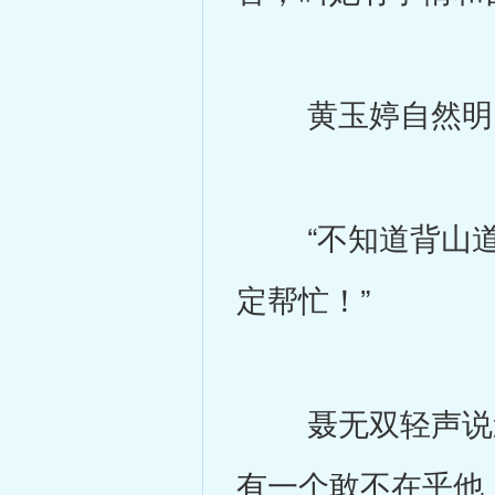
黄玉婷自然明白
“不知道背山道
定帮忙！”
聂无双轻声说道
有一个敢不在乎他