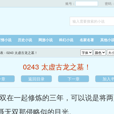
账号：
密码
言情小说
历史小说
网游小说
科幻小说
名家名著
其他小
表
- 0243 太虚古龙之墓！
0243 太虚古龙之墓！
一章
返回目录
下一章
加入
在一起修炼的三年，可以说是将两
聂无双那侵略似的目光。