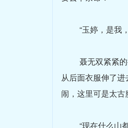
“玉婷，是我，
聂无双紧紧的抱
从后面衣服伸了进
闹，这里可是太古
“现在什么山都