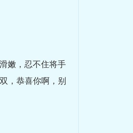
滑嫩，忍不住将手
无双，恭喜你啊，别