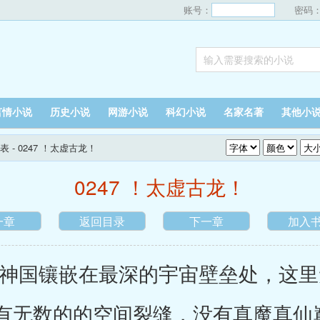
账号：
密码
言情小说
历史小说
网游小说
科幻小说
名家名著
其他小
表
- 0247 ！太虚古龙！
0247 ！太虚古龙！
一章
返回目录
下一章
加入
国镶嵌在最深的宇宙壁垒处，这里
有无数的的空间裂缝，没有真魔真仙