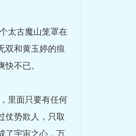
个太古魔山笼罩在
无双和黄玉婷的痕
爽快不已。
，里面只要有任何
过仗势欺人，只取
成了宇宙之心，万