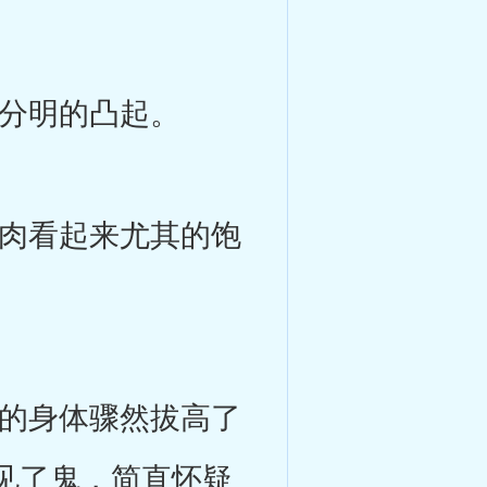
分明的凸起。
肉看起来尤其的饱
的身体骤然拔高了
见了鬼，简直怀疑