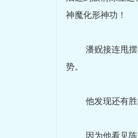
神魔化形神功！
潘贶接连甩摆右
势。
他发现还有胜
因为他看见陈立