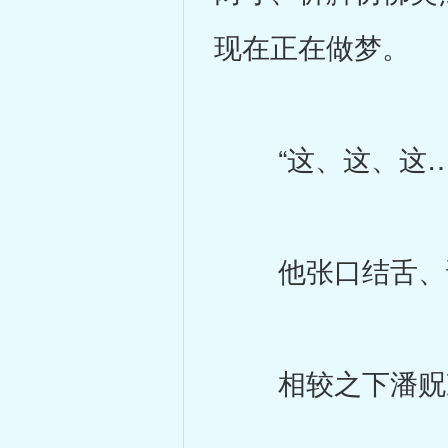
现在正在做梦。
“这、这、这…
他张口结舌、说
相较之下潘贶