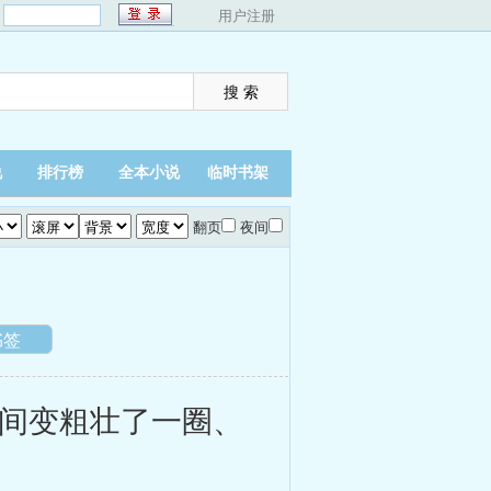
：
用户注册
说
排行榜
全本小说
临时书架
翻页
夜间
书签
间变粗壮了一圈、