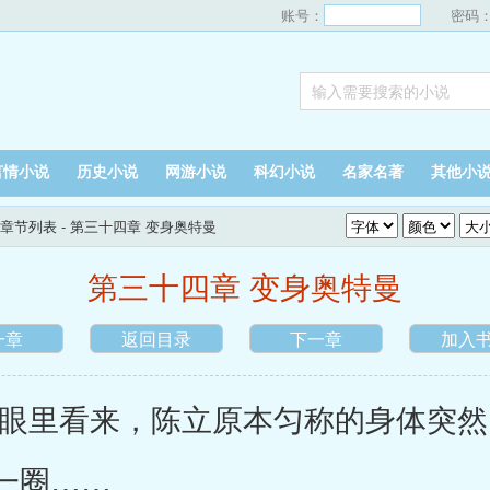
账号：
密码
言情小说
历史小说
网游小说
科幻小说
名家名著
其他小
章节列表
- 第三十四章 变身奥特曼
第三十四章 变身奥特曼
一章
返回目录
下一章
加入
里看来，陈立原本匀称的身体突然
一圈……