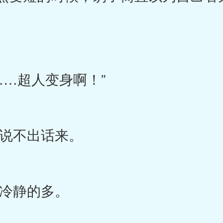
…超人变身啊！”
不出话来。
冷静的多。