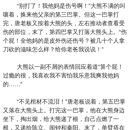
“别打了！我他妈是伤号啊！”大熊不满的叫
嚷着，换来他父亲的第三巴掌。但这一巴掌打
完，唐老板又按着大熊的头，左右推动者查看受
伤的部位，末了，第四巴掌又打落大熊头上。“伤
个屁！全他妈的是皮外伤还伤号？被几十个人拿
刀砍的滋味怎么样？给你老爸我说说！”
大熊以一副不屑的表情回应着道“算个屁！
过瘾的很，我喜欢我不害怕我乐意我爽我他妈
的……”
“不见棺材不流泪！”唐老板说着，第五巴掌
又落在大熊头上。打完这一巴掌，他在大熊身边
坐下，掏出烟，给大熊递了根，自己点燃了一
根，又递给陈立、闹钟和秦阳。末了，单臂搭在