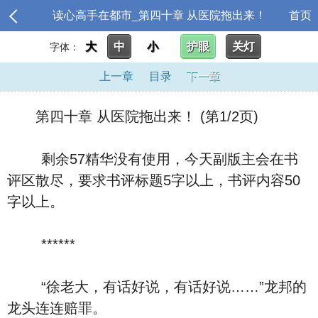
读心高手在都市_第四十章 从医院拖出来！
首页
大
中
小
护眼
关灯
字体：
上一章
目录
下一章
第四十章 从医院拖出来！ (第1/2页)
剩余57精华没有使用，今天副版主会在书
评区散尽，要求书评标题5字以上，书评内容50
字以上。
******
“徐老大，有话好说，有话好说……”龙邦的
龙头连连赔罪。