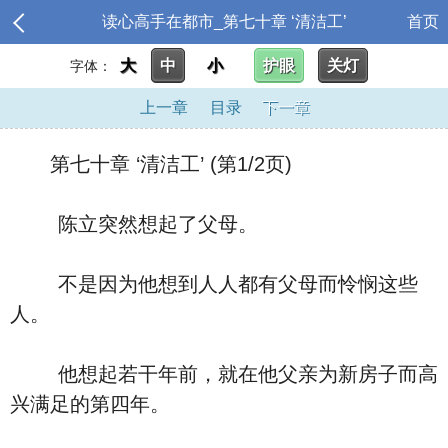
读心高手在都市_第七十章 ‘清洁工’
首页
大
中
小
护眼
关灯
字体：
上一章
目录
下一章
第七十章 ‘清洁工’ (第1/2页)
陈立突然想起了父母。
不是因为他想到人人都有父母而怜悯这些
人。
他想起若干年前，就在他父亲为新房子而高
兴满足的第四年。