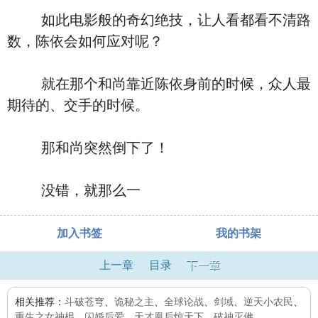
如此电影般的奇幻绝技，让人看都看不清路
数，陈依会如何应对呢？
就在那个和尚靠近陈依身前的时候，众人最
期待的、交手的时候。
那和尚突然倒下了！
没错，就那么一
加入书签
我的书架
上一章
目录
下一章
相关推荐：
斗破苍穹
、
诡秘之主
、
全球论战
、
剑域
、
逆天小农民
、
重生之女神棍
、
闪婚后爱
、
天才凰后惊天下
、
破神灭佛