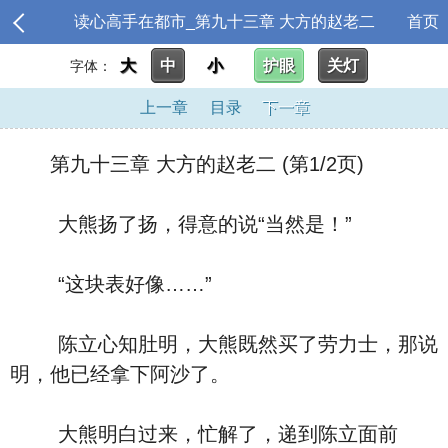
读心高手在都市_第九十三章 大方的赵老二
首页
大
中
小
护眼
关灯
字体：
上一章
目录
下一章
第九十三章 大方的赵老二 (第1/2页)
大熊扬了扬，得意的说“当然是！”
“这块表好像……”
陈立心知肚明，大熊既然买了劳力士，那说
明，他已经拿下阿沙了。
大熊明白过来，忙解了，递到陈立面前