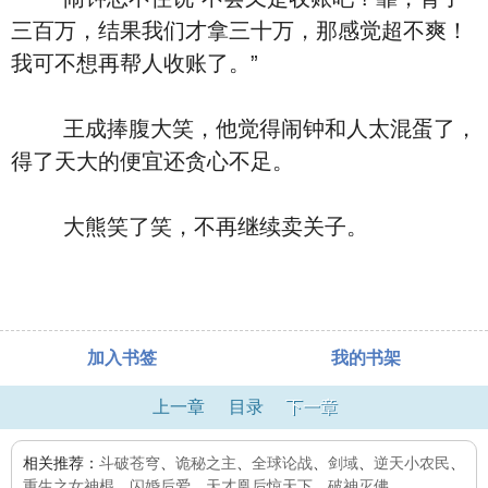
三百万，结果我们才拿三十万，那感觉超不爽！
我可不想再帮人收账了。”
王成捧腹大笑，他觉得闹钟和人太混蛋了，
得了天大的便宜还贪心不足。
大熊笑了笑，不再继续卖关子。
加入书签
我的书架
上一章
目录
下一章
相关推荐：
斗破苍穹
、
诡秘之主
、
全球论战
、
剑域
、
逆天小农民
、
重生之女神棍
、
闪婚后爱
、
天才凰后惊天下
、
破神灭佛