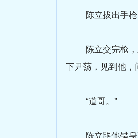
陈立拔出手枪，
陈立交完枪，正
下尹荡，见到他，
“道哥。”
陈立跟他错身而