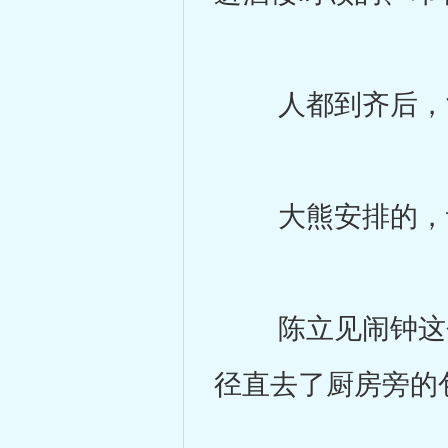
人都到齐后，酒
大熊安排的，让
陈立见闹钟这个
径直去了厨房旁的