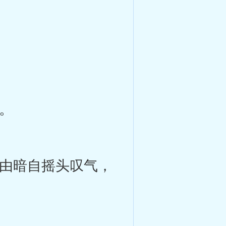
。
由暗自摇头叹气，