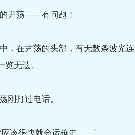
尹荡——有问题！
，在尹荡的头部，有无数条波光连
一览无遗。
刚打过电话。
该很快就会运枪走……’