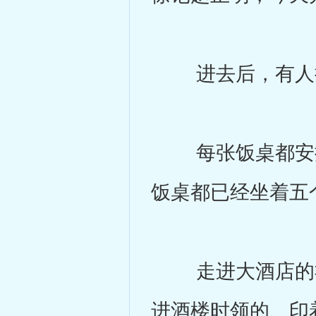
进去后，有人把
每张饭桌都安排
饭桌都已经坐着五
走进大酒店的社
进酒楼时领的、印