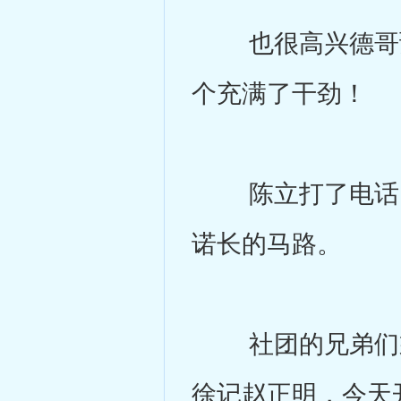
也很高兴德哥预
个充满了干劲！
陈立打了电话，
诺长的马路。
社团的兄弟们乘
徐记赵正明，今天