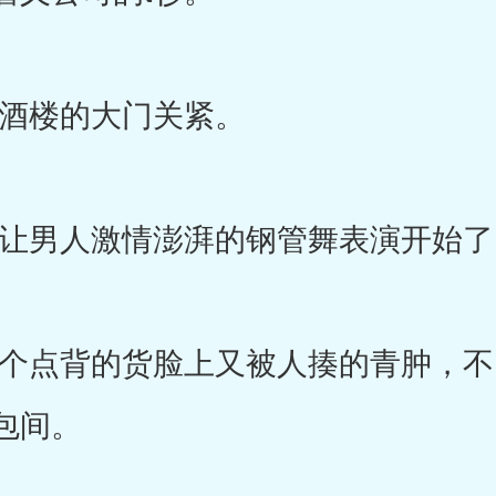
楼的大门关紧。
男人激情澎湃的钢管舞表演开始了
点背的货脸上又被人揍的青肿，不
包间。