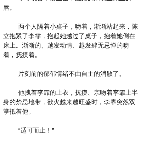
唇。
两个人隔着小桌子，吻着，渐渐站起来，陈
立抱紧了李霏，抱起她越过了桌子，抱着她倒在
床上。渐渐的、越发动情、越发肆无忌惮的吻
着，抚摸着。
片刻前的郁郁情绪不由自主的消散了。
他拽着李霏的上衣，抚摸、亲吻着李霏上半
身的禁忌地带，欲火越来越旺盛时，李霏突然双
掌抵着他。
“适可而止！”